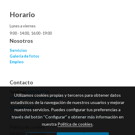
Horario
Lunes a viernes
9:00 - 14:00, 16:00 -19:00
Nosotros
Servicios
Galería de fotos
Empleo
Contacto
Teléfono:
630 58 47 96
Utilizamos cookies propias y terceros para obtener datos
elsur@elsuraudiovisuales.es
estadísticos de la navegación de nuestros usuarios y mejorar
info@djsur.es
nuestros servicios. Puedes configurar tus preferencias a
través del botón “Configurar” o obtener más información en
Av. Bahía de Cádiz, 11130 Chiclana de la Frontera, Cádiz
nuestra
Política de cookies
.
Política de cookies
Gestión de cookies