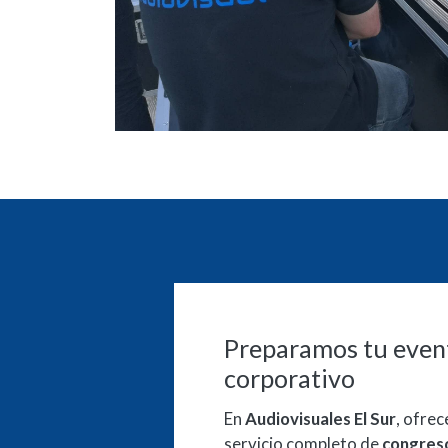
Preparamos tu even
corporativo
En
Audiovisuales El Sur
, ofre
servicio completo de
congres