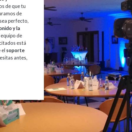
s de que tu
guramos de
 sea perfecto,
onido y la
 equipo de
citados está
 el
soporte
esitas antes,