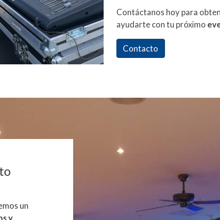
Contáctanos hoy para obte
ayudarte con tu próximo
eve
Contacto
to
cemos un
os y